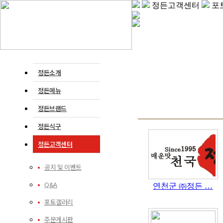
정든고객센터
포
정든소개
정든메뉴
정든브랜드
정든식구
정든고객센터
공지 및 이벤트
Q&A
연천군 ㈜정든 …
포토갤러리
주문게시판