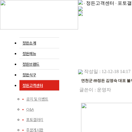
정든고객센터
포토갤
정든소개
정든메뉴
정든브랜드
작성일 : 12-12-18 14:17
정든식구
연천군 ㈜정든 김영숙 대표 불
정든고객센터
글쓴이 :
운영자
공지 및 이벤트
Q&A
포토갤러리
주문게시판