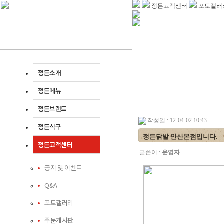
정든고객센터
포토갤러
정든소개
정든메뉴
정든브랜드
작성일 : 12-04-02 10:43
정든식구
정든닭발 안산본점입니다.
정든고객센터
글쓴이 :
운영자
공지 및 이벤트
Q&A
포토갤러리
주문게시판