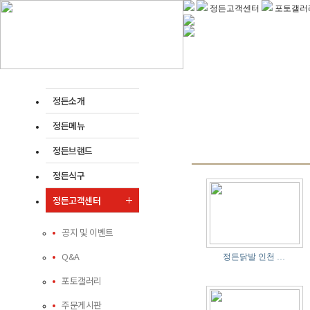
정든고객센터
포토갤러
정든소개
정든메뉴
정든브랜드
정든식구
정든고객센터
공지 및 이벤트
Q&A
정든닭발 인천 …
포토갤러리
주문게시판