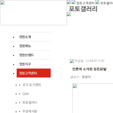
정든고객센터
포토갤러
정든소개
정든메뉴
정든브랜드
작성일 : 12-04-02 11:02
정든식구
언론에 소개된 정든닭발
정든고객센터
글쓴이 :
운영자
공지 및 이벤트
Q&A
포토갤러리
주문게시판