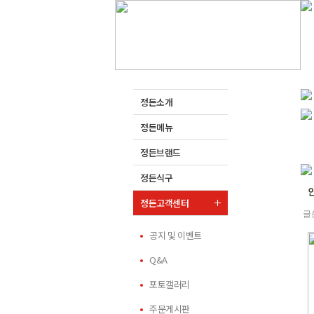
정든소개
정든메뉴
정든브랜드
정든식구
정든고객센터
글
공지 및 이벤트
Q&A
포토갤러리
주문게시판