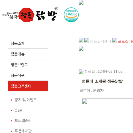
정든고객센터
포토갤러
정든소개
정든메뉴
정든브랜드
작성일 : 12-04-02 11:02
정든식구
언론에 소개된 정든닭발
정든고객센터
글쓴이 :
운영자
공지 및 이벤트
Q&A
포토갤러리
주문게시판