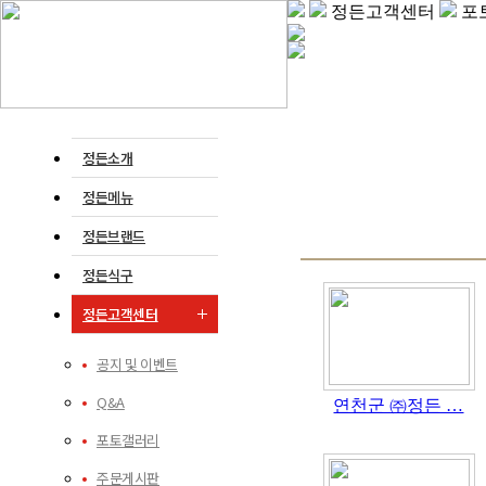
정든고객센터
포
정든소개
정든메뉴
정든브랜드
정든식구
정든고객센터
공지 및 이벤트
Q&A
연천군 ㈜정든 …
포토갤러리
주문게시판